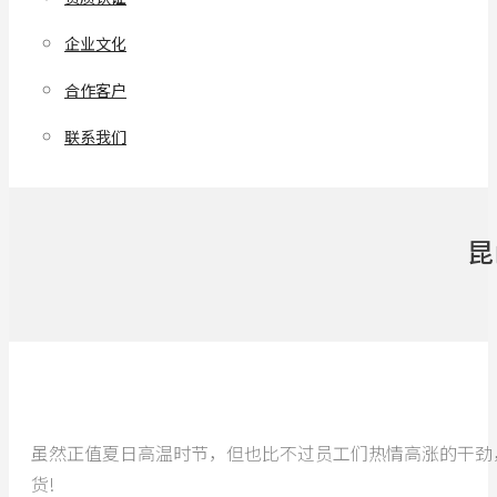
企业文化
合作客户
联系我们
昆
虽然正值夏日高温时节，但也比不过员工们热情高涨的干劲
货!