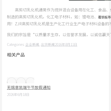
高剪切乳化机通常作为搅拌混合设备用在化工、食品、化
制造的高剪切乳化机，化工电子材料，如：锂电池、
覆铜板等
用！ZJR高剪切乳化机是生产化工行业生产电子材料设备的
我们的宗旨是“以质量求生存，以信誉求发展，以诚信赢天
Categories:
企业新闻
,
出货新闻
2016年8月11日
相关产品
无锡意凯端午节放假通知
2026年6月18日