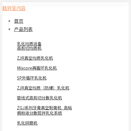
跳转至内容
首页
产品列表
乳化均质设备
高剪切均质机
ZJR真空均质乳化机
Mixcore再循环乳化机
SP外循环乳化机
ZJR真空均质（防爆）乳化机
管线式高剪切分散乳化机
ZGJ系列牙膏真空制膏机_高粘
稠粉液分散搅拌乳化系统
乳化研磨机