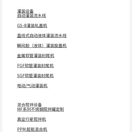
灌装设备
自动灌装流水线
GS-8灌装轧盖机
直线式自动液体灌装流水线
瞬间胶（液体）灌装旋盖机
金属软管灌装封尾机
FGF软管灌装封尾机
SGF软管灌装封尾机
电动/气动灌装机
混合搅拌设备
MF系列不锈钢搅拌罐定制
真空行星搅拌机
PPM 超能混合机