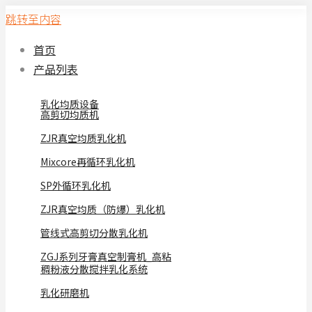
跳转至内容
首页
产品列表
乳化均质设备
高剪切均质机
ZJR真空均质乳化机
Mixcore再循环乳化机
SP外循环乳化机
ZJR真空均质（防爆）乳化机
管线式高剪切分散乳化机
ZGJ系列牙膏真空制膏机_高粘
稠粉液分散搅拌乳化系统
乳化研磨机