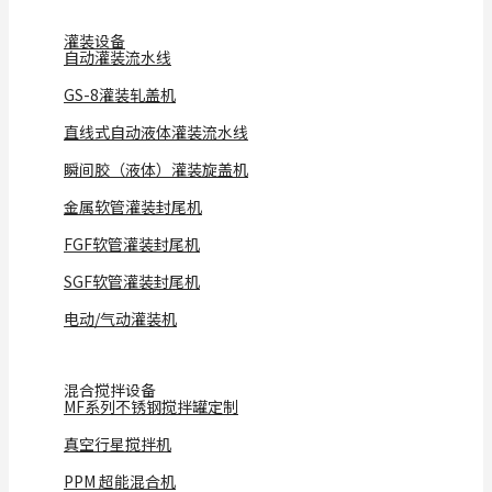
灌装设备
自动灌装流水线
GS-8灌装轧盖机
直线式自动液体灌装流水线
瞬间胶（液体）灌装旋盖机
金属软管灌装封尾机
FGF软管灌装封尾机
SGF软管灌装封尾机
电动/气动灌装机
混合搅拌设备
MF系列不锈钢搅拌罐定制
真空行星搅拌机
PPM 超能混合机