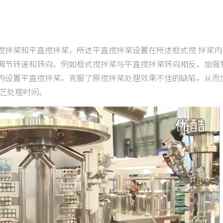
搅拌桨和平直搅拌桨，所述平直搅拌桨设置在所述框式搅 拌桨内
调节转速和转向，例如框式搅拌桨与平直搅拌桨转向相反，加强
内设置平直搅拌桨，克服了原搅拌桨处理效果不佳的缺陷，从而
工艺处理时间。