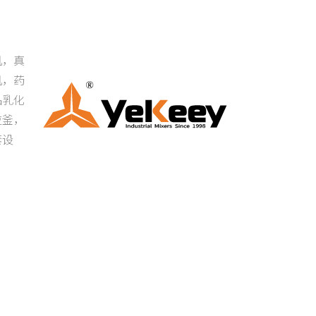
机，真
机，药
品乳化
应釜，
套设