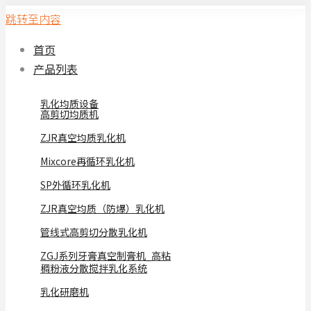
跳转至内容
首页
产品列表
乳化均质设备
高剪切均质机
ZJR真空均质乳化机
Mixcore再循环乳化机
SP外循环乳化机
ZJR真空均质（防爆）乳化机
管线式高剪切分散乳化机
ZGJ系列牙膏真空制膏机_高粘
稠粉液分散搅拌乳化系统
乳化研磨机