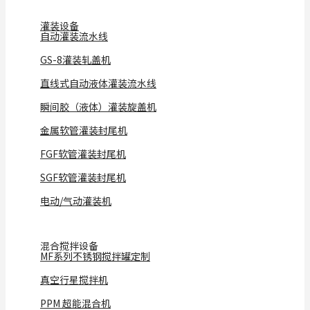
灌装设备
自动灌装流水线
GS-8灌装轧盖机
直线式自动液体灌装流水线
瞬间胶（液体）灌装旋盖机
金属软管灌装封尾机
FGF软管灌装封尾机
SGF软管灌装封尾机
电动/气动灌装机
混合搅拌设备
MF系列不锈钢搅拌罐定制
真空行星搅拌机
PPM 超能混合机