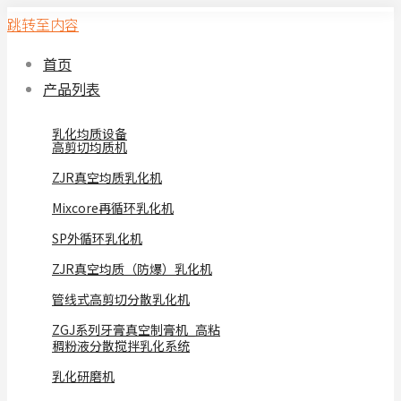
跳转至内容
首页
产品列表
乳化均质设备
高剪切均质机
ZJR真空均质乳化机
Mixcore再循环乳化机
SP外循环乳化机
ZJR真空均质（防爆）乳化机
管线式高剪切分散乳化机
ZGJ系列牙膏真空制膏机_高粘
稠粉液分散搅拌乳化系统
乳化研磨机