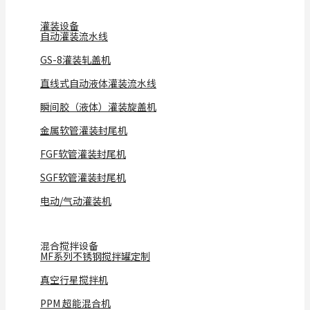
灌装设备
自动灌装流水线
GS-8灌装轧盖机
直线式自动液体灌装流水线
瞬间胶（液体）灌装旋盖机
金属软管灌装封尾机
FGF软管灌装封尾机
SGF软管灌装封尾机
电动/气动灌装机
混合搅拌设备
MF系列不锈钢搅拌罐定制
真空行星搅拌机
PPM 超能混合机