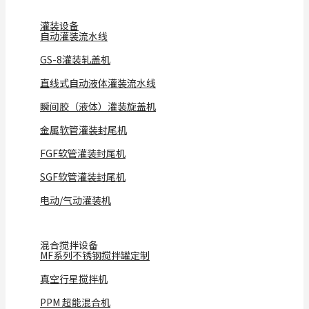
灌装设备
自动灌装流水线
GS-8灌装轧盖机
直线式自动液体灌装流水线
瞬间胶（液体）灌装旋盖机
金属软管灌装封尾机
FGF软管灌装封尾机
SGF软管灌装封尾机
电动/气动灌装机
混合搅拌设备
MF系列不锈钢搅拌罐定制
真空行星搅拌机
PPM 超能混合机