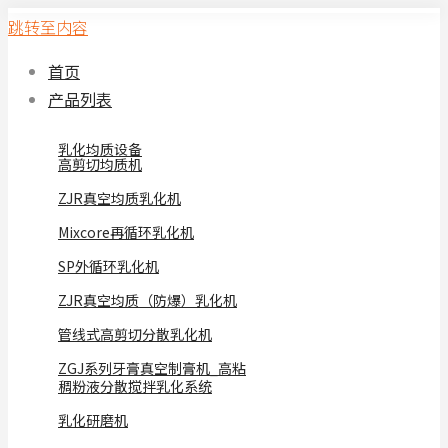
跳转至内容
首页
产品列表
乳化均质设备
高剪切均质机
ZJR真空均质乳化机
Mixcore再循环乳化机
SP外循环乳化机
ZJR真空均质（防爆）乳化机
管线式高剪切分散乳化机
ZGJ系列牙膏真空制膏机_高粘
稠粉液分散搅拌乳化系统
乳化研磨机