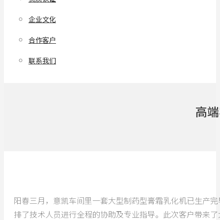
企业文化
合作客户
联系我们
高端
阳春三月，意凯车间里一套大型制药型膏霜乳化机已生产完
排了技术人员进行全程的协助及专业指导。此次客户带来了大量