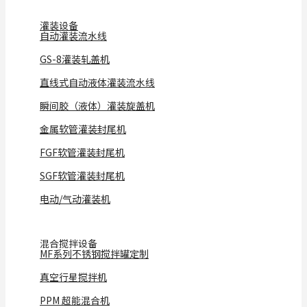
灌装设备
自动灌装流水线
GS-8灌装轧盖机
直线式自动液体灌装流水线
瞬间胶（液体）灌装旋盖机
金属软管灌装封尾机
FGF软管灌装封尾机
SGF软管灌装封尾机
电动/气动灌装机
混合搅拌设备
MF系列不锈钢搅拌罐定制
真空行星搅拌机
PPM 超能混合机