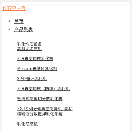
跳转至内容
首页
产品列表
乳化均质设备
高剪切均质机
ZJR真空均质乳化机
Mixcore再循环乳化机
SP外循环乳化机
ZJR真空均质（防爆）乳化机
管线式高剪切分散乳化机
ZGJ系列牙膏真空制膏机_高粘
稠粉液分散搅拌乳化系统
乳化研磨机