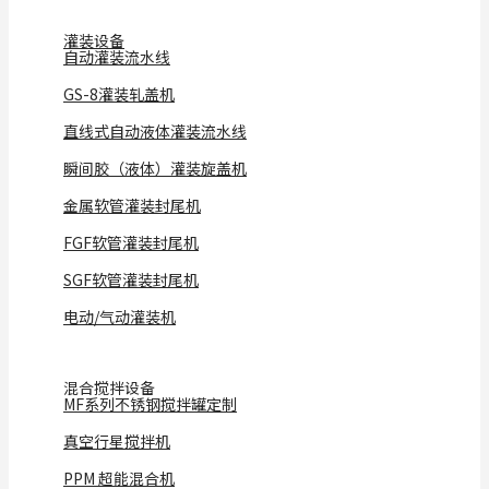
灌装设备
自动灌装流水线
GS-8灌装轧盖机
直线式自动液体灌装流水线
瞬间胶（液体）灌装旋盖机
金属软管灌装封尾机
FGF软管灌装封尾机
SGF软管灌装封尾机
电动/气动灌装机
混合搅拌设备
MF系列不锈钢搅拌罐定制
真空行星搅拌机
PPM 超能混合机