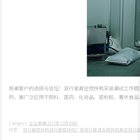
感谢客户的选择与信任！双行星真空搅拌机安装调试工作圆
例，被广泛应用于颜料、医药、化妆品、密封胶、膏状食品
Category:
企业新闻
2017年12月29日
标签：
双行星搅拌机
双行星搅拌机厂家
双行星混合搅拌机
真空双行