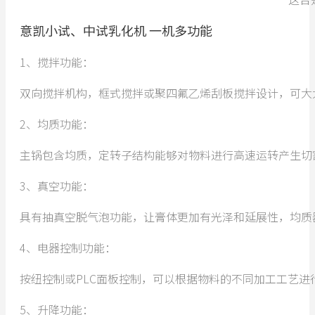
意凯小试、中试乳化机 一机多功能
1、搅拌功能：
双向搅拌机构，框式搅拌或聚四氟乙烯刮板搅拌设计，可大
2、均质功能：
主锅包含均质，定转子结构能够对物料进行高速运转产生切
3、真空功能：
具有抽真空脱气泡功能，让膏体更加有光泽和延展性，均质
4、电器控制功能：
按纽控制或PLC面板控制，可以根据物料的不同加工工艺
5、升降功能：