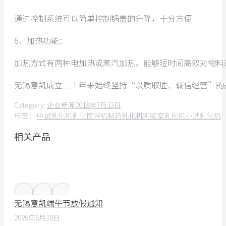
通过控制系统可以简单控制锅盖的升降，十分方便
6、加热功能：
加热方式有两种电加热或蒸汽加热，能够短时间高效对物料
无锡意凯成立二十年来始终坚持“以质取胜、诚信经营”的
Category:
企业新闻
2018年3月13日
标签：
中试乳化机
乳化搅拌机
制药乳化机
实验室乳化机
小试乳化机
相关产品
无锡意凯端午节放假通知
2026年6月18日