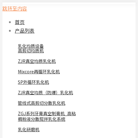
跳转至内容
首页
产品列表
乳化均质设备
高剪切均质机
ZJR真空均质乳化机
Mixcore再循环乳化机
SP外循环乳化机
ZJR真空均质（防爆）乳化机
管线式高剪切分散乳化机
ZGJ系列牙膏真空制膏机_高粘
稠粉液分散搅拌乳化系统
乳化研磨机