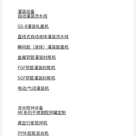
灌装设备
自动灌装流水线
GS-8灌装轧盖机
直线式自动液体灌装流水线
瞬间胶（液体）灌装旋盖机
金属软管灌装封尾机
FGF软管灌装封尾机
SGF软管灌装封尾机
电动/气动灌装机
混合搅拌设备
MF系列不锈钢搅拌罐定制
真空行星搅拌机
PPM 超能混合机