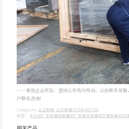
——意凯企业宗旨：坚持以市场为导向，以创新求发展
户联系咨询!
Categories:
企业新闻
,
出货新闻
2018年4月11日
标签：
乳化机厂家
制膏机
制膏机厂家
真空制膏机
药膏制膏机
药
相关产品