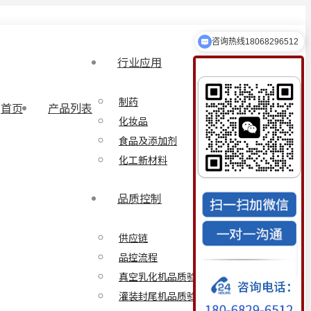
乳化设备定制
行业应用
制药
首页
产品列表
化妆品
食品及添加剂
化工新材料
品质控制
供应链
品控流程
真空乳化机品质验证方案
灌装封尾机品质验证方案