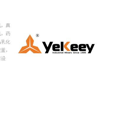
机，真
机，药
品乳化
应釜，
套设