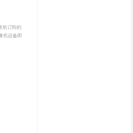
凯订购的
膏机设备即
。