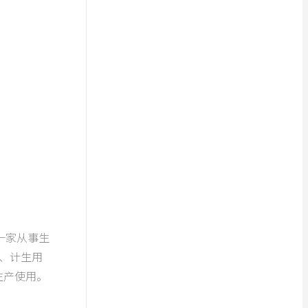
家从事生
、计生用
生产使用。