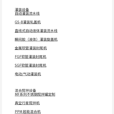
灌装设备
自动灌装流水线
GS-8灌装轧盖机
直线式自动液体灌装流水线
瞬间胶（液体）灌装旋盖机
金属软管灌装封尾机
FGF软管灌装封尾机
SGF软管灌装封尾机
电动/气动灌装机
混合搅拌设备
MF系列不锈钢搅拌罐定制
真空行星搅拌机
PPM 超能混合机