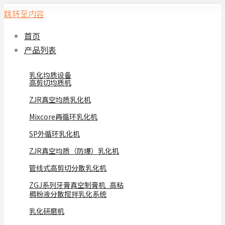
跳转至内容
首页
产品列表
乳化均质设备
高剪切均质机
ZJR真空均质乳化机
Mixcore再循环乳化机
SP外循环乳化机
ZJR真空均质（防爆）乳化机
管线式高剪切分散乳化机
ZGJ系列牙膏真空制膏机_高粘
稠粉液分散搅拌乳化系统
乳化研磨机