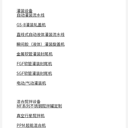
灌装设备
自动灌装流水线
GS-8灌装轧盖机
直线式自动液体灌装流水线
瞬间胶（液体）灌装旋盖机
金属软管灌装封尾机
FGF软管灌装封尾机
SGF软管灌装封尾机
电动/气动灌装机
混合搅拌设备
MF系列不锈钢搅拌罐定制
真空行星搅拌机
PPM 超能混合机