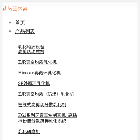
跳转至内容
首页
产品列表
乳化均质设备
高剪切均质机
ZJR真空均质乳化机
Mixcore再循环乳化机
SP外循环乳化机
ZJR真空均质（防爆）乳化机
管线式高剪切分散乳化机
ZGJ系列牙膏真空制膏机_高粘
稠粉液分散搅拌乳化系统
乳化研磨机