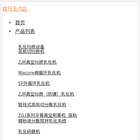
跳转至内容
首页
产品列表
乳化均质设备
高剪切均质机
ZJR真空均质乳化机
Mixcore再循环乳化机
SP外循环乳化机
ZJR真空均质（防爆）乳化机
管线式高剪切分散乳化机
ZGJ系列牙膏真空制膏机_高粘
稠粉液分散搅拌乳化系统
乳化研磨机