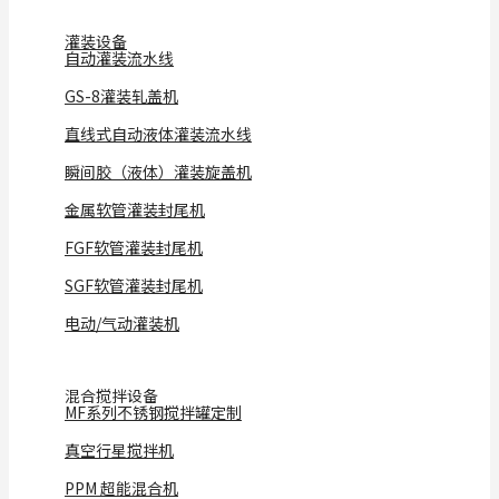
灌装设备
自动灌装流水线
GS-8灌装轧盖机
直线式自动液体灌装流水线
瞬间胶（液体）灌装旋盖机
金属软管灌装封尾机
FGF软管灌装封尾机
SGF软管灌装封尾机
电动/气动灌装机
混合搅拌设备
MF系列不锈钢搅拌罐定制
真空行星搅拌机
PPM 超能混合机