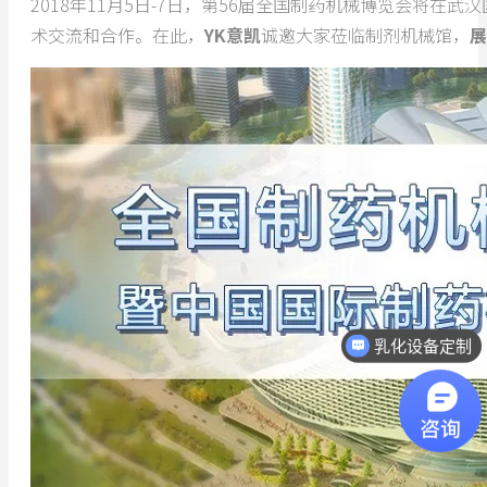
2018年11月5日-7日，第56届全国制药机械博览会将在
术交流和合作。在此，
YK意凯
诚邀大家莅临制剂机械馆，
展
乳化设备定制
热线电话：18068296512