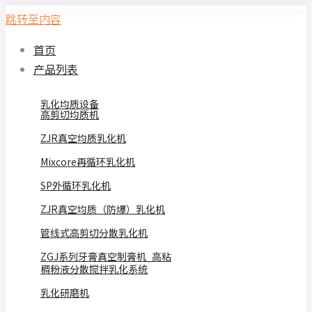
跳转至内容
首页
产品列表
乳化均质设备
高剪切均质机
ZJR真空均质乳化机
Mixcore再循环乳化机
SP外循环乳化机
ZJR真空均质（防爆）乳化机
管线式高剪切分散乳化机
ZGJ系列牙膏真空制膏机_高粘
稠粉液分散搅拌乳化系统
乳化研磨机