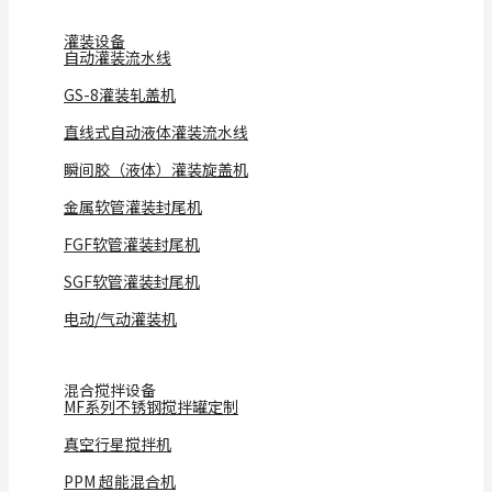
灌装设备
自动灌装流水线
GS-8灌装轧盖机
直线式自动液体灌装流水线
瞬间胶（液体）灌装旋盖机
金属软管灌装封尾机
FGF软管灌装封尾机
SGF软管灌装封尾机
电动/气动灌装机
混合搅拌设备
MF系列不锈钢搅拌罐定制
真空行星搅拌机
PPM 超能混合机