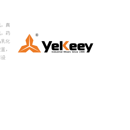
机，真
机，药
品乳化
应釜，
套设