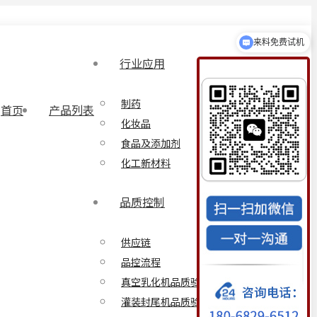
真空均质机
行业应用
制药
首页
产品列表
化妆品
食品及添加剂
化工新材料
品质控制
供应链
品控流程
真空乳化机品质验证方案
灌装封尾机品质验证方案