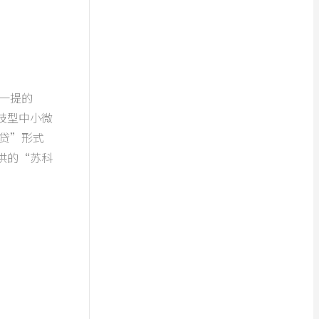
一提的
技型中小微
贷”形式
供的“苏科