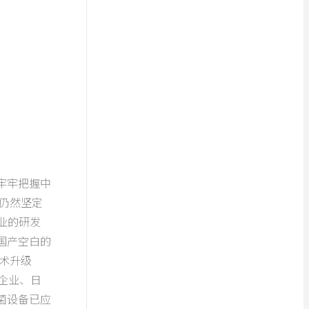
牢牢把握中
仍然坚定
业的研发
国产空白的
术升级
企业、日
菌设备已应