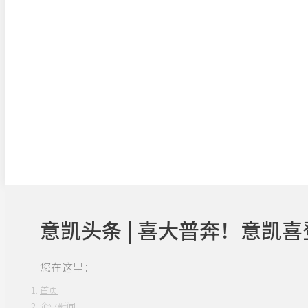
意凯头条 | 喜大普奔！意
您在这里：
首页
企业新闻