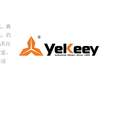
机，真
机，药
品乳化
应釜，
套设