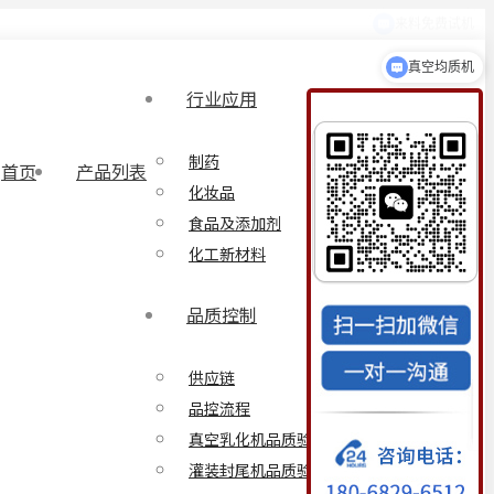
真空均质机
行业应用
制药
首页
产品列表
化妆品
食品及添加剂
化工新材料
品质控制
供应链
品控流程
真空乳化机品质验证方案
灌装封尾机品质验证方案