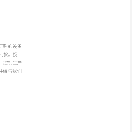
订购的设备
制款。搅
，控制生产
并给与我们