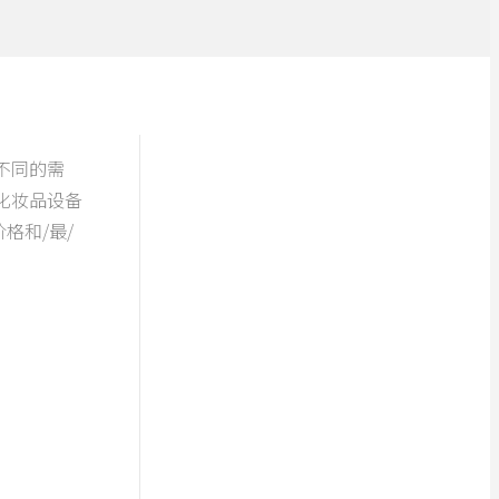
不同的需
化妆品设备
格和/最/