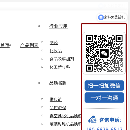
来料免费试机
行业应用
制药
首页
产品列表
化妆品
食品及添加剂
化工新材料
品质控制
供应链
品控流程
真空乳化机品质验证方案
灌装封尾机品质验证方案