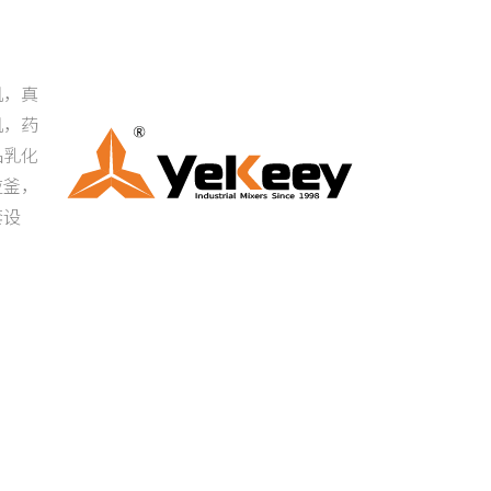
机，真
机，药
品乳化
应釜，
套设