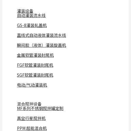
灌装设备
自动灌装流水线
GS-8灌装轧盖机
直线式自动液体灌装流水线
瞬间胶（液体）灌装旋盖机
金属软管灌装封尾机
FGF软管灌装封尾机
SGF软管灌装封尾机
电动/气动灌装机
混合搅拌设备
MF系列不锈钢搅拌罐定制
真空行星搅拌机
PPM 超能混合机