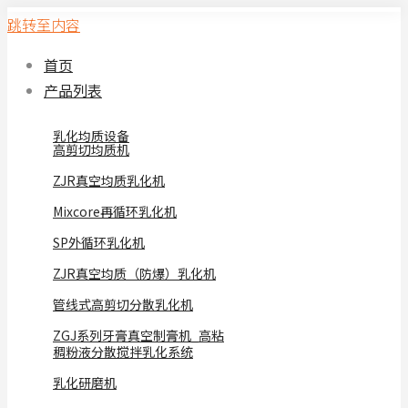
跳转至内容
首页
产品列表
乳化均质设备
高剪切均质机
ZJR真空均质乳化机
Mixcore再循环乳化机
SP外循环乳化机
ZJR真空均质（防爆）乳化机
管线式高剪切分散乳化机
ZGJ系列牙膏真空制膏机_高粘
稠粉液分散搅拌乳化系统
乳化研磨机