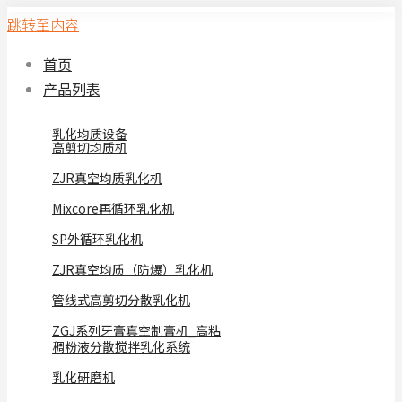
跳转至内容
首页
产品列表
乳化均质设备
高剪切均质机
ZJR真空均质乳化机
Mixcore再循环乳化机
SP外循环乳化机
ZJR真空均质（防爆）乳化机
管线式高剪切分散乳化机
ZGJ系列牙膏真空制膏机_高粘
稠粉液分散搅拌乳化系统
乳化研磨机