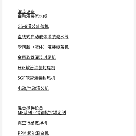
灌装设备
自动灌装流水线
GS-8灌装轧盖机
直线式自动液体灌装流水线
瞬间胶（液体）灌装旋盖机
金属软管灌装封尾机
FGF软管灌装封尾机
SGF软管灌装封尾机
电动/气动灌装机
混合搅拌设备
MF系列不锈钢搅拌罐定制
真空行星搅拌机
PPM 超能混合机