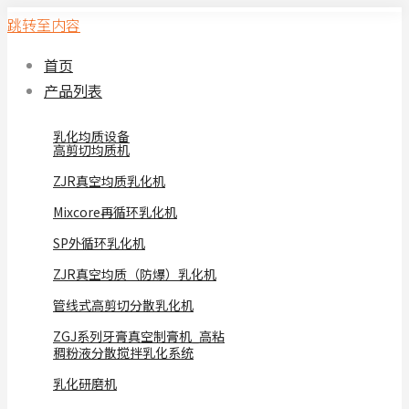
跳转至内容
首页
产品列表
乳化均质设备
高剪切均质机
ZJR真空均质乳化机
Mixcore再循环乳化机
SP外循环乳化机
ZJR真空均质（防爆）乳化机
管线式高剪切分散乳化机
ZGJ系列牙膏真空制膏机_高粘
稠粉液分散搅拌乳化系统
乳化研磨机