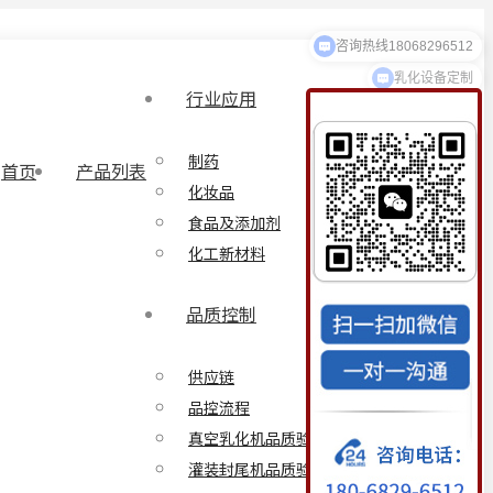
咨询热线18068296512
乳化设备定制
行业应用
制药
首页
产品列表
化妆品
食品及添加剂
化工新材料
品质控制
供应链
品控流程
真空乳化机品质验证方案
灌装封尾机品质验证方案