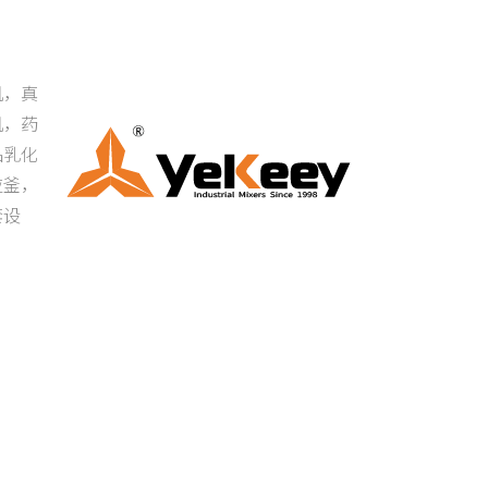
机，真
机，药
品乳化
应釜，
套设