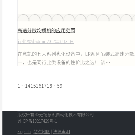
高速分散均质机的应用范围
行业资料
admin
2017年3月31日
在意凯的七大系列乳化设备中，LR系列吊装式高速分
一，也是同行此类设备的性价比之选！ 该…
1
…
14
15
16
17
18
…
59
版权所有 ©无锡意凯自动化技术有限公司
苏ICP备10217429号-1
English
|
站点地图
|
法律声明