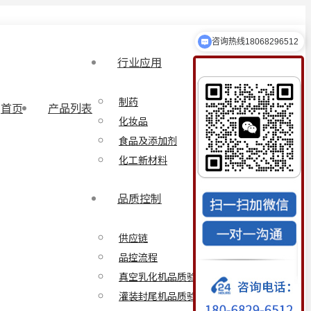
咨询热线18068296512
行业应用
制药
首页
产品列表
化妆品
食品及添加剂
化工新材料
品质控制
供应链
品控流程
真空乳化机品质验证方案
灌装封尾机品质验证方案