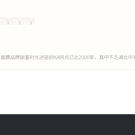
新兴面膜品牌甜蜜时光进驻的KA网点已达2000家，其中不乏湖