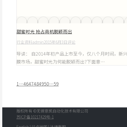
甜蜜时光 抢占商机脱颖而出
行业资料
admin
2015年6月3日
评论
导读： 自2014年初产品上市至今，仅八个月时间，
膜市场，甜蜜时光为何能脱颖而出?下面意…
1
…
46
47
48
49
50
…
59
版权所有 ©无锡意凯自动化技术有限公司
苏ICP备10217429号-1
English
|
站点地图
|
法律声明