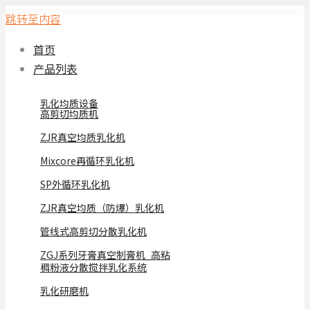
跳转至内容
首页
产品列表
乳化均质设备
高剪切均质机
ZJR真空均质乳化机
Mixcore再循环乳化机
SP外循环乳化机
ZJR真空均质（防爆）乳化机
管线式高剪切分散乳化机
ZGJ系列牙膏真空制膏机_高粘
稠粉液分散搅拌乳化系统
乳化研磨机