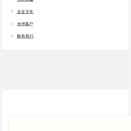
企业文化
合作客户
联系我们